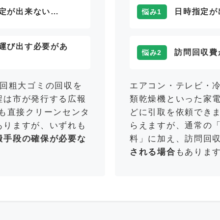
定が出来ない…
日時指定が
悩み1
運び出す必要があ
訪問回収費
悩み2
2回粗大ゴミの回収を
エアコン・テレビ・
程は市が発行する広報
類乾燥機といった家
にも直接クリーンセンタ
どに引取を依頼でき
ありますが、いずれも
らえますが、通常の
搬手段の確保が必要な
料」に加え、訪問回
。
される場合
もありま