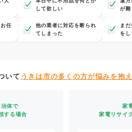
い大
本日中に不用品を何とか
遠方
して欲しい
が難
てお任
他の業者に対応を断られ
まだ
てしまった
をし
ついて
うきは市の多くの方が
悩みを抱
自治体で
家
頼する場合
家電リサイ