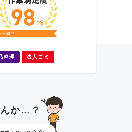
品整理
法人ゴミ
んか…？