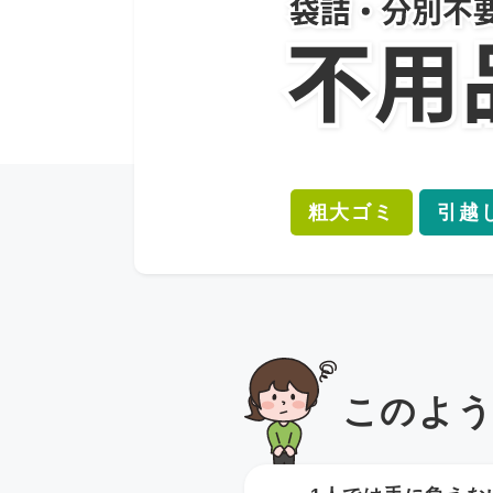
粗大ゴミ
引越
このよ