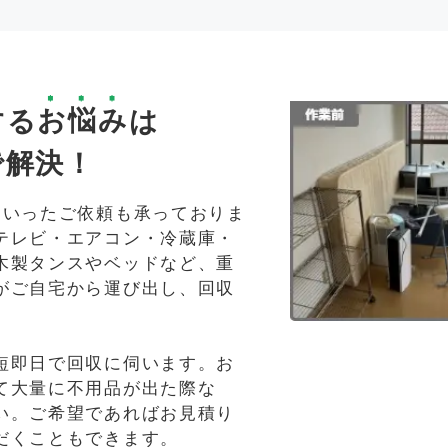
する
お悩み
は
で解決！
といったご依頼も承っておりま
テレビ・エアコン・冷蔵庫・
木製タンスやベッドなど、重
がご自宅から運び出し、回収
短即日で回収に伺います。お
て大量に不用品が出た際な
い。ご希望であればお見積り
だくこともできます。