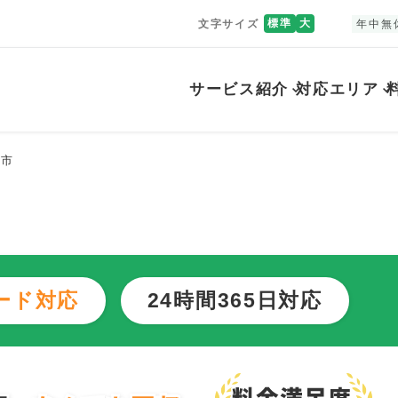
標準
大
文字サイズ
年中無
サービス紹介
対応エリア
は市
ード対応
24時間365日対応