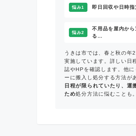
即日回収や日時指
悩み1
不用品を屋内から
悩み2
る…
うきは市では、春と秋の年
実施しています。詳しい日
誌やHPを確認します。他
ーに搬入し処分する方法が
日程が限られていたり、運
ため
処分方法に悩むことも