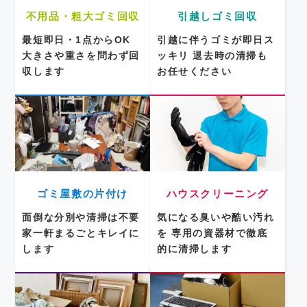
不用品・粗大ゴミ回収
引越しゴミ回収
最短即日・1点からOK
引越に伴うゴミが即日ス
大きさや重さを問わず回
ッキリ
退去時の清掃も
収します
お任せください
ゴミ屋敷の片付け
ハウスクリーニング
面倒な分別や清掃は不要
気になる臭いや酷い汚れ
家一軒まるごとキレイに
を
専用の資器材で徹底
します
的に清掃します