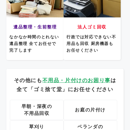
遺品整理・生前整理
法人ゴミ回収
なかなか時間のとれない
行政では対応できない不
遺品整理
全てお任せで
用品も回収
厨房機器も
完了します
お任せください
その他にも
不用品・片付けのお困り事
は
全て「ゴミ捨て堂」にお任せください
早朝・深夜の
お庭の片付け
不用品回収
草刈り
ベランダの