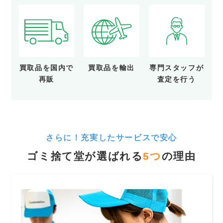
買取品を
国内で
買取品を
輸出
専門スタッフが
再販
査定を行う
さらに！充実したサービスで安心
ゴミ捨て堂が選ばれる
5
つ
の理由