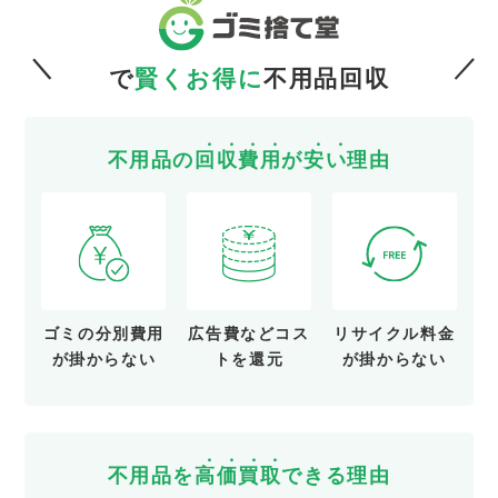
で
賢くお得に
不用品回収
不用品の
回
収
費
用
が
安
い
理由
ゴミの分別費用
広告費など
コス
リサイクル料金
が
掛からない
トを還元
が
掛からない
不用品を
高
価
買
取
できる理由