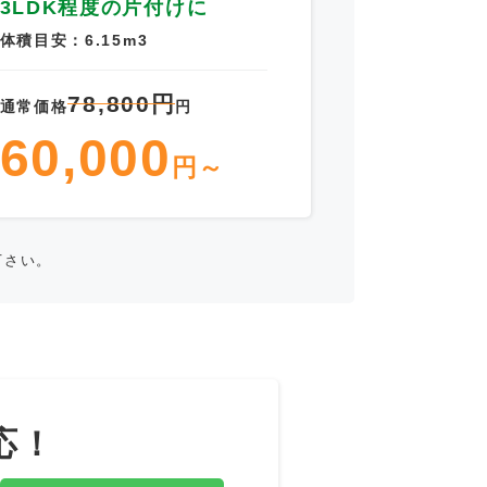
3LDK程度の片付けに
体積目安：6.15m3
78,800円
通常価格
円
60,000
円～
下さい。
応！