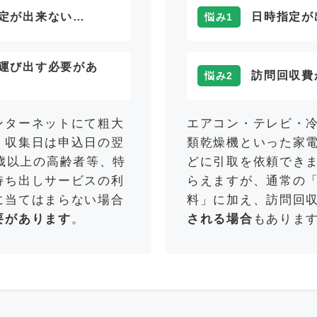
定が出来ない…
日時指定が
悩み1
運び出す必要があ
訪問回収費
悩み2
ンターネットにて粗大
エアコン・テレビ・
。収集日は申込日の翌
類乾燥機といった家
歳以上の高齢者等、特
どに引取を依頼でき
持ち出しサービスの利
らえますが、通常の
に当てはまらない場合
料」に加え、訪問回
要があります
。
される場合
もありま