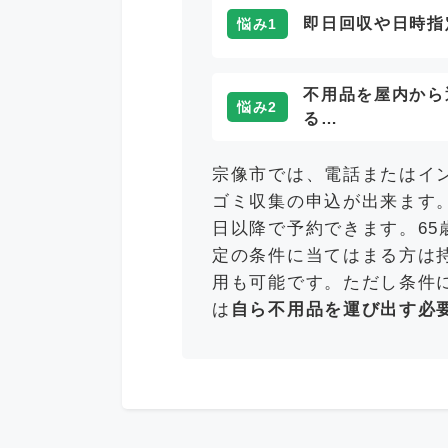
即日回収や日時指
悩み1
不用品を屋内から
悩み2
る…
宗像市では、電話またはイ
ゴミ収集の申込が出来ます
日以降で予約できます。65
定の条件に当てはまる方は
用も可能です。ただし条件
は
自ら不用品を運び出す必