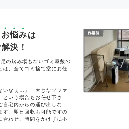
る
お悩み
は
で解決！
、足の踏み場もないゴミ屋敷の
とは、全てゴミ捨て堂にお任
ないなぁ…」「大きなソファ
」という場合もお任せ下さ
ご自宅内からの運び出しな
ます。即日回収も可能ですの
に合わせ、時間をかけずに不