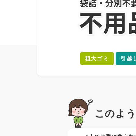
粗大ゴミ
引越
このよ