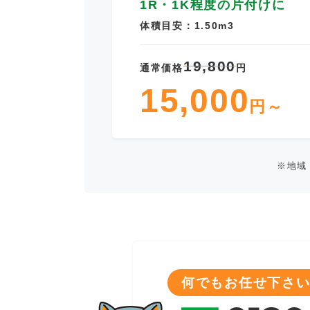
1R・1K程度の片付けに
体積目安：1.50m3
19,800
通常価格
円
15,000
円～
※地域
何でもお任せ下さい!