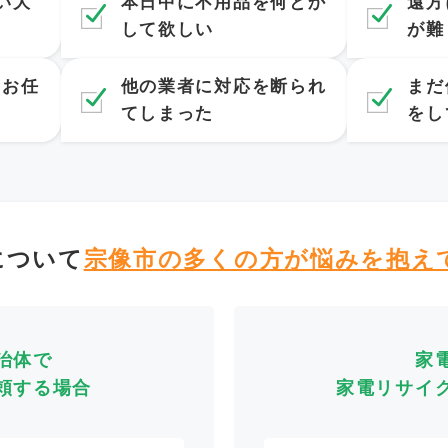
い大
本日中に不用品を何とか
遠方
して欲しい
が難
てお任
他の業者に対応を断られ
まだ
てしまった
をし
について
宗像市の多くの方が
悩みを抱え
治体で
家
頼する場合
家電リサイ