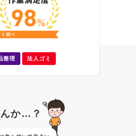
品整理
法人ゴミ
んか…？