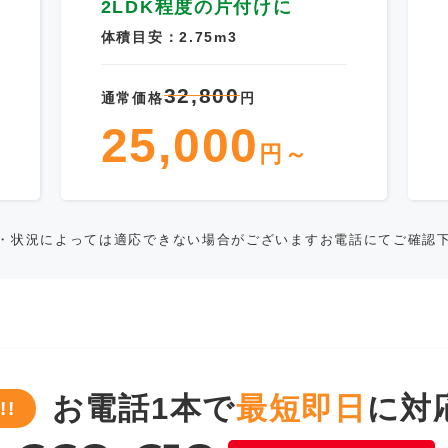
2LDK程度の片付けに
体積目安：2.75m3
32,800
通常価格
円
25,000
円～
・状況によっては適応できない場合がございますお電話にてご確認
お電話1本で
最短即日
に対
!