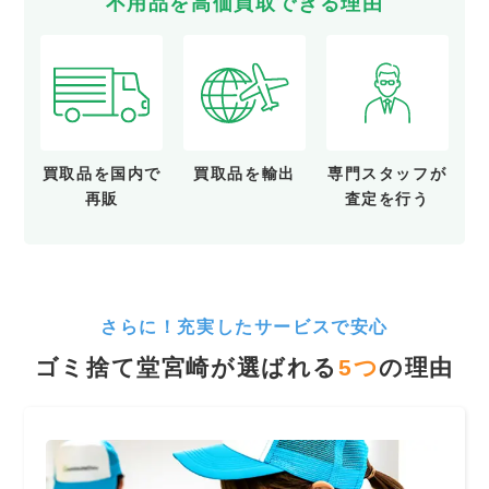
不用品を
高
価
買
取
できる理由
買取品を
国内で
買取品を
輸出
専門スタッフが
再販
査定を行う
さらに！充実したサービスで安心
ゴミ捨て堂宮崎が選ばれる
5
つ
の理由