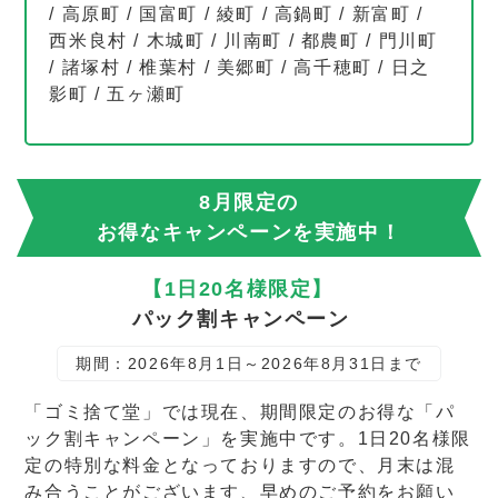
/
高原町
/
国富町
/
綾町
/
高鍋町
/
新富町
/
西米良村
/
木城町
/
川南町
/
都農町
/
門川町
/
諸塚村
/
椎葉村
/
美郷町
/
高千穂町
/
日之
影町
/
五ヶ瀬町
8月限定の
お得なキャンペーンを実施中！
【1日20名様限定】
パック割キャンペーン
期間：2026年8月1日～2026年8月31日まで
「ゴミ捨て堂」では現在、期間限定のお得な「パ
ック割キャンペーン」を実施中です。1日20名様限
定の特別な料金となっておりますので、月末は混
み合うことがございます、早めのご予約をお願い