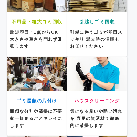
不用品・粗大ゴミ回収
引越しゴミ回収
最短即日・1点からOK
引越に伴うゴミが即日ス
大きさや重さを問わず回
ッキリ
退去時の清掃も
収します
お任せください
ゴミ屋敷の片付け
ハウスクリーニング
面倒な分別や清掃は不要
気になる臭いや酷い汚れ
家一軒まるごとキレイに
を
専用の資器材で徹底
します
的に清掃します