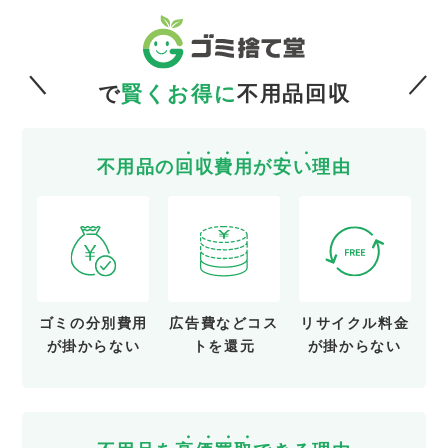
で
賢くお得に
不用品回収
不用品の
回
収
費
用
が
安
い
理由
ゴミの分別費用
広告費など
コス
リサイクル料金
が
掛からない
トを還元
が
掛からない