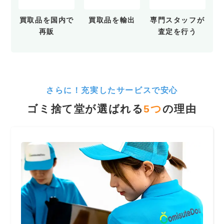
買取品を
国内で
買取品を
輸出
専門スタッフが
再販
査定を行う
さらに！充実したサービスで安心
ゴミ捨て堂が選ばれる
5
つ
の理由