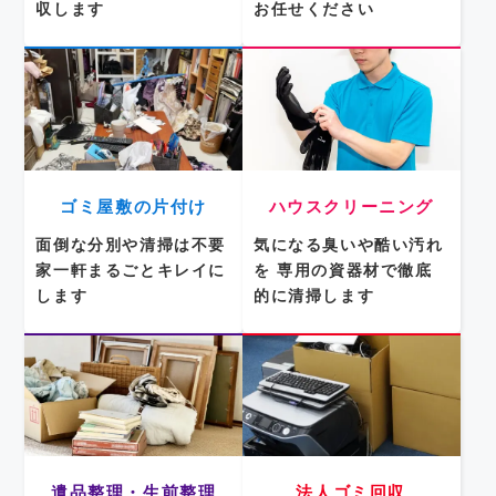
収します
お任せください
ゴミ屋敷の片付け
ハウスクリーニング
面倒な分別や清掃は不要
気になる臭いや酷い汚れ
家一軒まるごとキレイに
を
専用の資器材で徹底
します
的に清掃します
遺品整理・生前整理
法人ゴミ回収