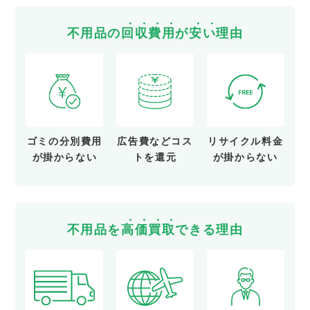
不用品の
回
収
費
用
が
安
い
理由
ゴミの分別費用
広告費など
コス
リサイクル料金
が
掛からない
トを還元
が
掛からない
不用品を
高
価
買
取
できる理由