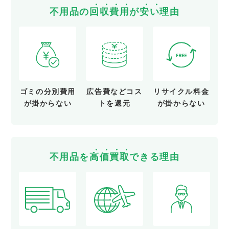
不用品の
回
収
費
用
が
安
い
理由
ゴミの分別費用
広告費など
コス
リサイクル料金
が
掛からない
トを還元
が
掛からない
不用品を
高
価
買
取
できる理由