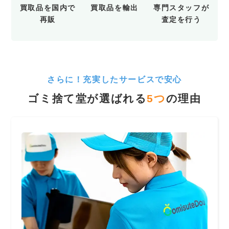
買取品を
国内で
買取品を
輸出
専門スタッフが
再販
査定を行う
さらに！充実したサービスで安心
ゴミ捨て堂が選ばれる
5
つ
の理由