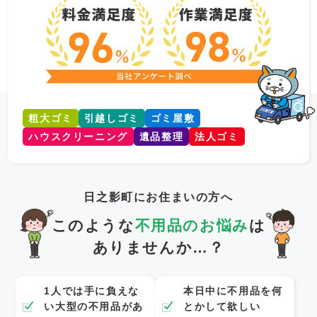
粗大ゴミ
引越しゴミ
ゴミ屋敷
ハウスクリーニング
遺品整理
法人ゴミ
日之影町にお住まいの方へ
このような
不用品のお悩み
は
ありませんか…？
1人では手に負えな
本日中に不用品を何
い大型の不用品があ
とかして欲しい