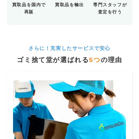
買取品を
国内で
買取品を
輸出
専門スタッフが
再販
査定を行う
さらに！充実したサービスで安心
ゴミ捨て堂が選ばれる
5
つ
の理由