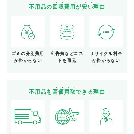
不用品の
回
収
費
用
が
安
い
理由
ゴミの分別費用
広告費など
コス
リサイクル料金
が
掛からない
トを還元
が
掛からない
不用品を
高
価
買
取
できる理由