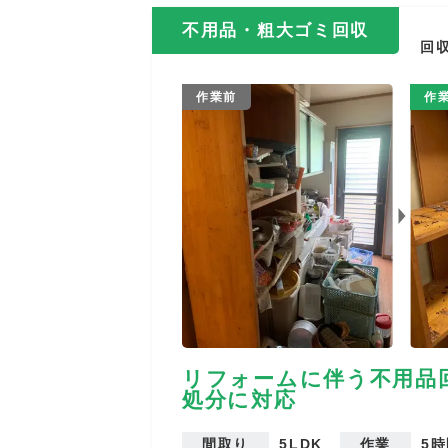
不用品・粗大ゴミ回収
回
作業前
作
リフォームに伴う不用品
処分に対応
間取り
5LDK
作業
5