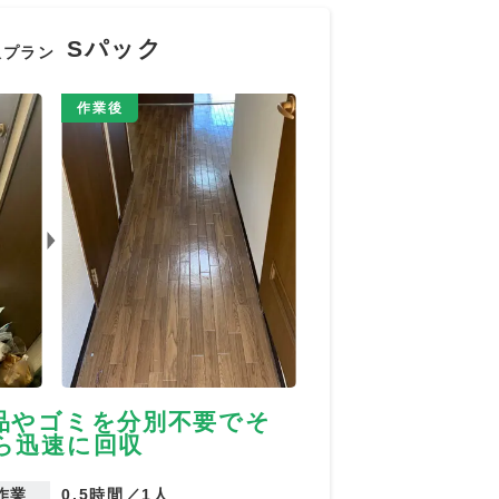
Sパック
収プラン
作業後
品やゴミを分別不要でそ
ら迅速に回収
作業
0.5時間／1人