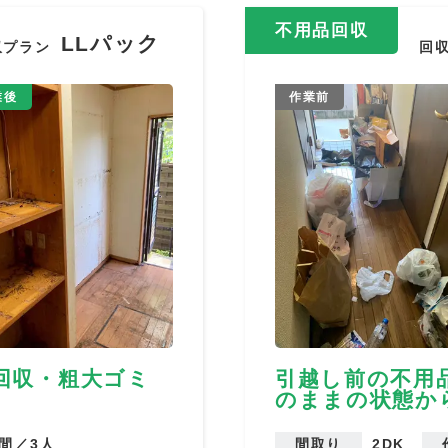
不用品回収
LLパック
収プラン
回
業後
作業前
回収・粗大ゴミ
引越し前の不用
のままの状態か
時間／3人
間取り
2DK