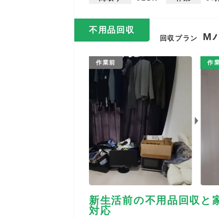
不用品回収
M
回収プラン
作業前
作
新生活前の不用品回収と
対応