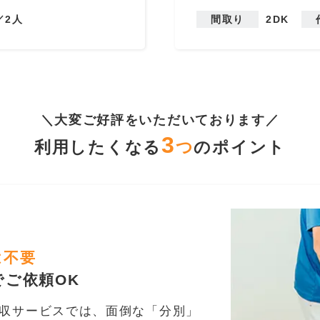
／2人
間取り
2DK
＼大変ご好評をいただいております／
3
利用したくなる
つ
のポイント
は不要
ご依頼OK
収サービスでは、面倒な「分別」