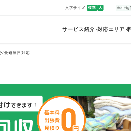
標準
大
文字サイズ
年中無
サービス紹介
対応エリア
分/最短当日対応