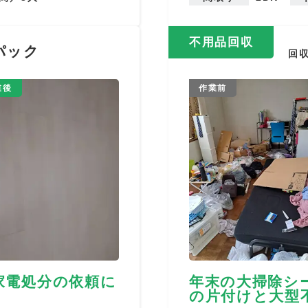
不用品回収
パック
回
業後
作業前
家電処分の依頼に
年末の大掃除シ
の片付けと大型