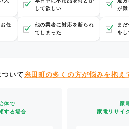
い大
本日中に不用品を何とか
遠方
して欲しい
が難
てお任
他の業者に対応を断られ
まだ
てしまった
をし
について
糸田町の多くの方が
悩みを抱え
治体で
家
頼する場合
家電リサイ