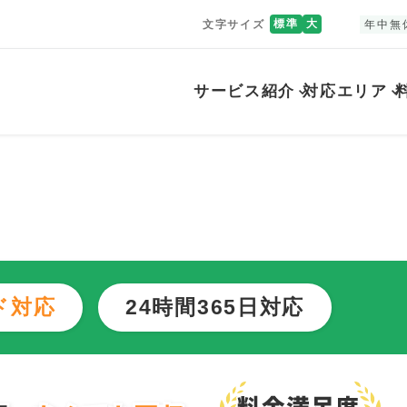
標準
大
文字サイズ
年中無
サービス紹介
対応エリア
町
ド対応
24時間365日対応