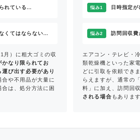
られている…
日時指定が
悩み1
なくてはならない…
訪問回収費
悩み2
11月）に粗大ゴミの収
エアコン・テレビ・
がかなり限られてお
類乾燥機といった家
ら運び出す必要があり
どに引取を依頼でき
場合や不用品が大量に
らえますが、通常の
場合は、処分方法に困
料」に加え、訪問回
される場合
もありま