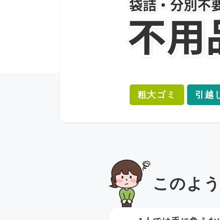
粗大ゴミ
引越
このよ