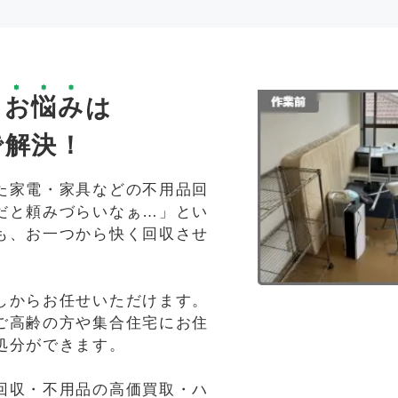
る
お悩み
は
で解決！
た家電・家具などの不用品回
だと頼みづらいなぁ…」とい
も、お一つから快く回収させ
しからお任せいただけます。
ご高齢の方や集合住宅にお住
処分ができます。
回収・不用品の高価買取・ハ