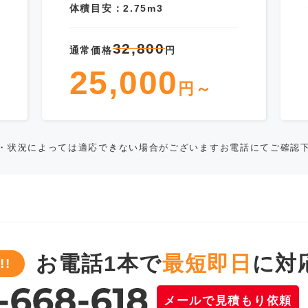
体積目安：2.75m3
32,800
通常価格
円
25,000
円～
・状況によっては適応できない場合がございますお電話にてご確認
お電話1本で
最短即日
に対
!
メールで見積もり依頼