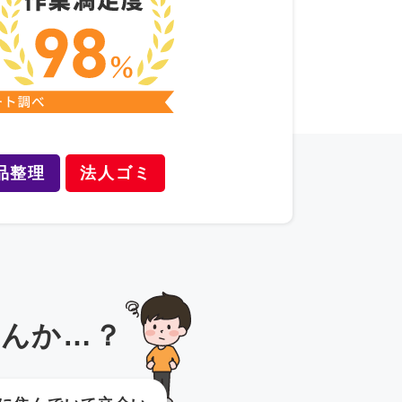
品整理
法人ゴミ
んか…？