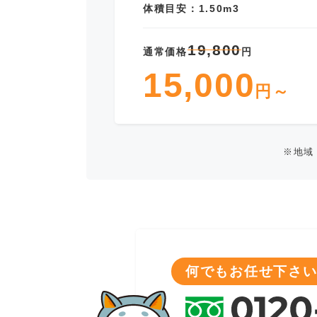
体積目安：1.50m3
19,800
通常価格
円
15,000
円～
※地域
何でもお任せ下さい!