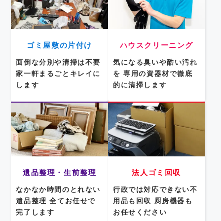
ゴミ屋敷の片付け
ハウスクリーニング
面倒な分別や清掃は不要
気になる臭いや酷い汚れ
家一軒まるごとキレイに
を
専用の資器材で徹底
します
的に清掃します
遺品整理・生前整理
法人ゴミ回収
なかなか時間のとれない
行政では対応できない不
遺品整理
全てお任せで
用品も回収
厨房機器も
完了します
お任せください