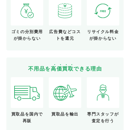
ゴミの分別費用
広告費など
コス
リサイクル料金
が
掛からない
トを還元
が
掛からない
不用品を
高
価
買
取
できる理由
買取品を
国内で
買取品を
輸出
専門スタッフが
再販
査定を行う