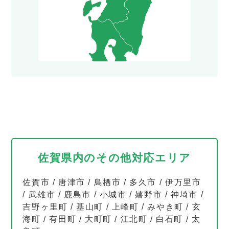
佐賀県内のその他対応エリア
佐賀市
/
唐津市
/
鳥栖市
/
多久市
/
伊万里市
/
武雄市
/
鹿島市
/
小城市
/
嬉野市
/
神埼市
/
吉野ヶ里町
/
基山町
/
上峰町
/
みやき町
/
玄
海町
/
有田町
/
大町町
/
江北町
/
白石町
/
太