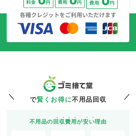
で
賢くお得に
不用品回収
不用品の
回
収
費
用
が
安
い
理由