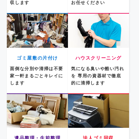
収します
お任せください
ゴミ屋敷の片付け
ハウスクリーニング
面倒な分別や清掃は不要
気になる臭いや酷い汚れ
家一軒まるごとキレイに
を
専用の資器材で徹底
します
的に清掃します
遺品整理・生前整理
法人ゴミ回収