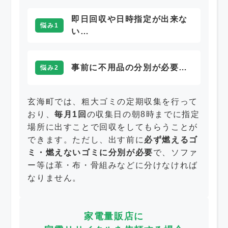
即日回収や日時指定が出来な
悩み1
い…
事前に不用品の分別が必要…
悩み2
玄海町では、粗大ゴミの定期収集を行って
おり、
毎月1回
の収集日の朝8時までに指定
場所に出すことで回収をしてもらうことが
できます。ただし、出す前に
必ず燃えるゴ
ミ・燃えないゴミに分別が必要
で、ソファ
ー等は革・布・骨組みなどに分けなければ
なりません。
家電量販店に