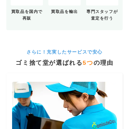
買取品を
国内で
買取品を
輸出
専門スタッフが
再販
査定を行う
さらに！充実したサービスで安心
ゴミ捨て堂が選ばれる
5
つ
の理由