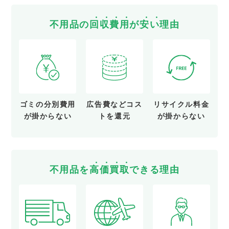
不用品の
回
収
費
用
が
安
い
理由
ゴミの分別費用
広告費など
コス
リサイクル料金
が
掛からない
トを還元
が
掛からない
不用品を
高
価
買
取
できる理由