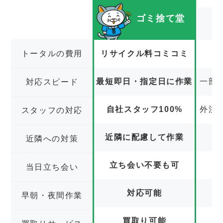
ゴミ捨て堂
トータルの費用
リサイクル料コミコミ
最短即日・指定日に作業
一部
対応スピード
自社スタッフ100%
外注
スタッフの対応
近隣に配慮して作業
近隣への対策
立ち会い不要も可
立
当日立ち会い
対応可能
早朝・夜間作業
買取り可能