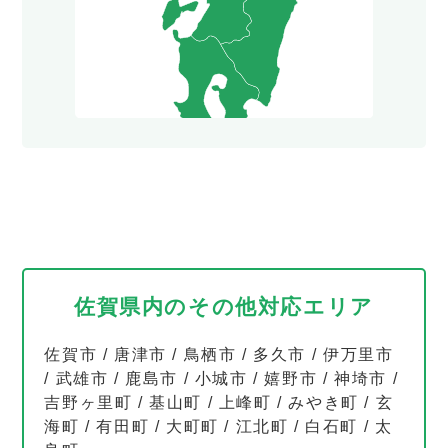
佐賀県内のその他対応エリア
佐賀市
/
唐津市
/
鳥栖市
/
多久市
/
伊万里市
/
武雄市
/
鹿島市
/
小城市
/
嬉野市
/
神埼市
/
吉野ヶ里町
/
基山町
/
上峰町
/
みやき町
/
玄
海町
/
有田町
/
大町町
/
江北町
/
白石町
/
太