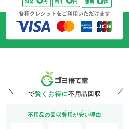
で
賢くお得に
不用品回収
不用品の
回
収
費
用
が
安
い
理由