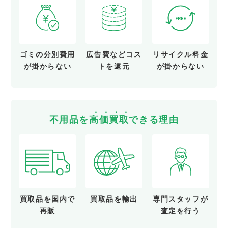
ゴミの分別費用
広告費など
コス
リサイクル料金
が
掛からない
トを還元
が
掛からない
不用品を
高
価
買
取
できる理由
買取品を
国内で
買取品を
輸出
専門スタッフが
再販
査定を行う