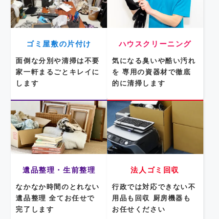
ゴミ屋敷の片付け
ハウスクリーニング
面倒な分別や清掃は不要
気になる臭いや酷い汚れ
家一軒まるごとキレイに
を
専用の資器材で徹底
します
的に清掃します
遺品整理・生前整理
法人ゴミ回収
なかなか時間のとれない
行政では対応できない不
遺品整理
全てお任せで
用品も回収
厨房機器も
完了します
お任せください