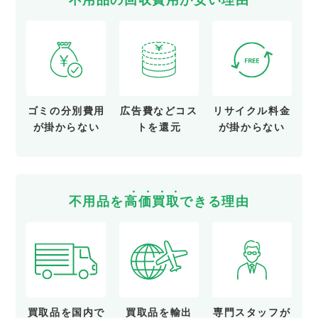
不用品の
回
収
費
用
が
安
い
理由
ゴミの分別費用
広告費など
コス
リサイクル料金
が
掛からない
トを還元
が
掛からない
不用品を
高
価
買
取
できる理由
買取品を
国内で
買取品を
輸出
専門スタッフが