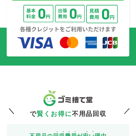
で
賢くお得に
不用品回収