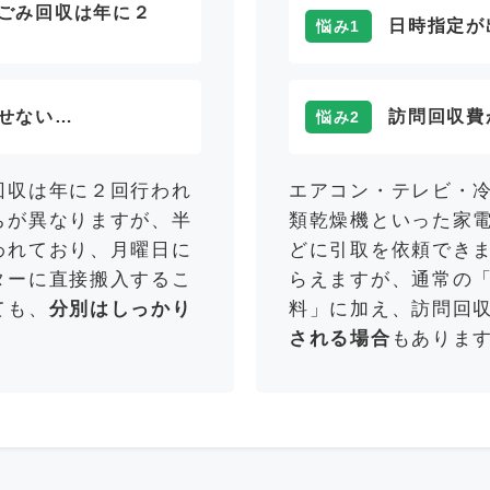
ごみ回収は年に２
日時指定が
悩み1
せない…
訪問回収費
悩み2
回収は年に２回行われ
エアコン・テレビ・
ちが異なりますが、半
類乾燥機といった家
われており、月曜日に
どに引取を依頼でき
ターに直接搬入するこ
らえますが、通常の
ても、
分別はしっかり
料」に加え、訪問回
。
される場合
もありま