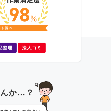
品整理
法人ゴミ
んか…？