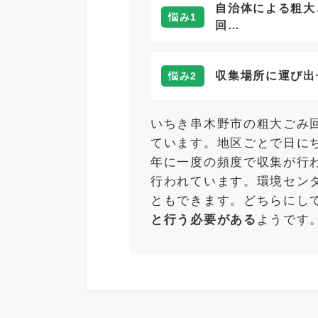
自治体による粗大
悩み1
回…
収集場所に運び出
悩み2
いちき串木野市の粗大ごみ
ています。地区ごとで日に
年に一度の頻度で収集が行
行われています。環境セン
ともできます。どちらにし
と行う必要がある
ようです