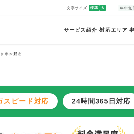
標準
大
文字サイズ
年中無
サービス紹介
対応エリア
ちき串木野市
市スピード対応
24時間365日対応