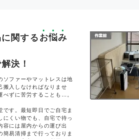
品
に関する
お悩み
で解決！
のソファーやマットレスは地
己搬入しなければなりませ
運べずに苦労することも…。
堂です。最短即日でご自宅ま
しにくい物でも、自宅で待っ
内容には屋内からの運び出
の簡易清掃まで行っておりま