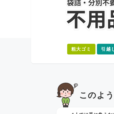
粗大ゴミ
引越
このよ