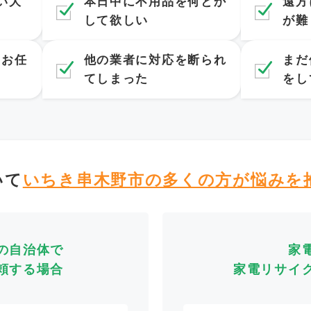
い大
本日中に不用品を何とか
遠方
して欲しい
が難
てお任
他の業者に対応を断られ
まだ
てしまった
をし
いて
いちき串木野市の多くの方が
悩みを
の自治体で
家
頼する場合
家電リサイ