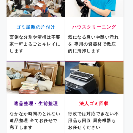
ゴミ屋敷の片付け
ハウスクリーニング
面倒な分別や清掃は不要
気になる臭いや酷い汚れ
家一軒まるごとキレイに
を
専用の資器材で徹底
します
的に清掃します
遺品整理・生前整理
法人ゴミ回収
なかなか時間のとれない
行政では対応できない不
遺品整理
全てお任せで
用品も回収
厨房機器も
完了します
お任せください