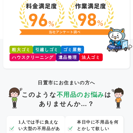
粗大ゴミ
引越しゴミ
ゴミ屋敷
ハウスクリーニング
遺品整理
法人ゴミ
日置市にお住まいの方へ
このような
不用品のお悩み
は
ありませんか…？
1人では手に負えな
本日中に不用品を何
い大型の不用品があ
とかして欲しい