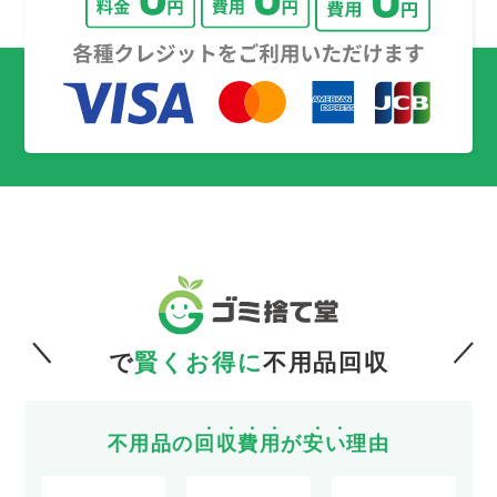
で
賢くお得に
不用品回収
不用品の
回
収
費
用
が
安
い
理由