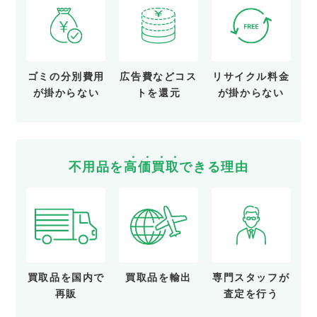
ゴミの分別費用
広告費など
コス
リサイクル料金
が
掛からない
トを還元
が
掛からない
不用品を
高
価
買
取
できる理由
買取品を
国内で
買取品を
輸出
専門スタッフが
再販
査定を行う