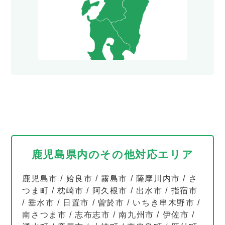
鹿児島県内のその他対応エリア
鹿児島市
/
姶良市
/
霧島市
/
薩摩川内市
/
さ
つま町
/
枕崎市
/
阿久根市
/
出水市
/
指宿市
/
垂水市
/
日置市
/
曽於市
/
いちき串木野市
/
南さつま市
/
志布志市
/
南九州市
/
伊佐市
/