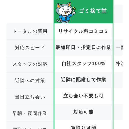
ゴミ捨て堂
トータルの費用
リサイクル料コミコミ
最短即日・指定日に作業
一部
対応スピード
自社スタッフ100%
外注
スタッフの対応
近隣に配慮して作業
近隣への対策
立ち会い不要も可
立
当日立ち会い
対応可能
早朝・夜間作業
買取り可能