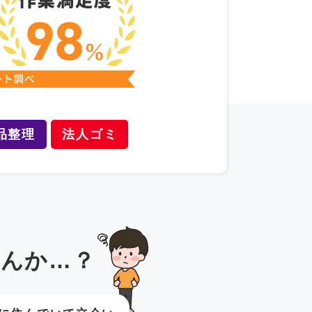
品整理
法人ゴミ
んか…？