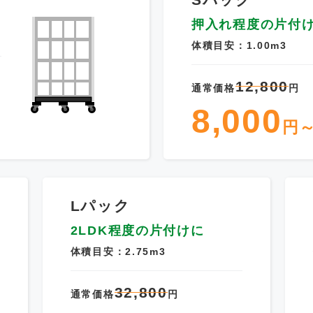
押入れ程度の片付
体積目安：1.00m3
12,800
通常価格
円
8,000
円
Lパック
2LDK程度の片付けに
体積目安：2.75m3
32,800
通常価格
円