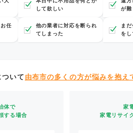
い大
本日中に不用品を何とか
遠方
して欲しい
が難
てお任
他の業者に対応を断られ
まだ
てしまった
をし
について
由布市の多くの方が
悩みを抱え
治体で
家
頼する場合
家電リサイ