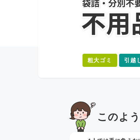
粗大ゴミ
引越
このよ