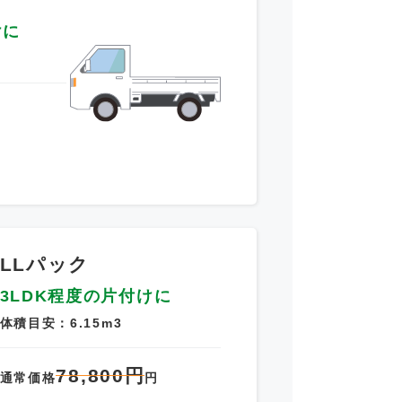
けに
～
LLパック
3LDK程度の片付けに
体積目安：6.15m3
78,800円
通常価格
円