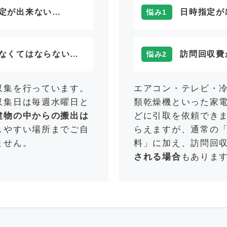
定が出来ない…
日時指定が
悩み1
なくてはならない…
訪問回収費
悩み2
収集を行っています。
エアコン・テレビ・
収集日は毎週水曜日と
類乾燥機といった家
建物の中からの搬出は
どに引取を依頼でき
しやすい場所までご自
らえますが、通常の
ません。
料」に加え、訪問回
される場合
もありま