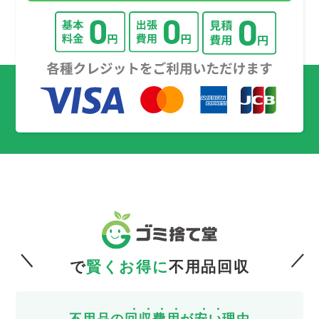
で
賢くお得に
不用品回収