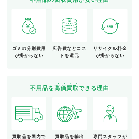
不用品の
回
収
費
用
が
安
い
理由
ゴミの分別費用
広告費など
コス
リサイクル料金
が
掛からない
トを還元
が
掛からない
不用品を
高
価
買
取
できる理由
買取品を
国内で
買取品を
輸出
専門スタッフが