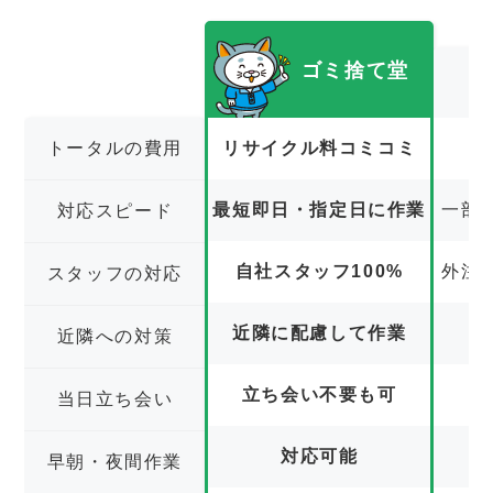
ゴミ捨て堂
トータルの費用
リサイクル料コミコミ
最短即日・指定日に作業
一部
対応スピード
自社スタッフ100%
外注
スタッフの対応
近隣に配慮して作業
近隣への対策
立ち会い不要も可
立
当日立ち会い
対応可能
早朝・夜間作業