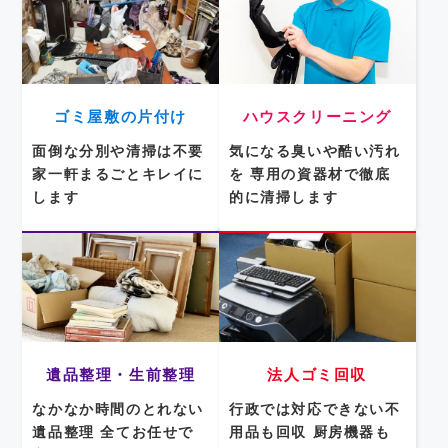
ゴミ屋敷の片付け
ハウスクリーニング
面倒な分別や清掃は不要
気になる臭いや酷い汚れ
家一軒まるごとキレイに
を
専用の資器材で徹底
します
的に清掃します
遺品整理・生前整理
法人ゴミ回収
なかなか時間のとれない
行政では対応できない不
遺品整理
全てお任せで
用品も回収
厨房機器も