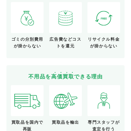
ゴミの分別費用
広告費など
コス
リサイクル料金
が
掛からない
トを還元
が
掛からない
不用品を
高
価
買
取
できる理由
買取品を
国内で
買取品を
輸出
専門スタッフが
再販
査定を行う