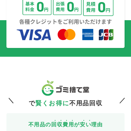
で
賢くお得に
不用品回収
不用品の
回
収
費
用
が
安
い
理由