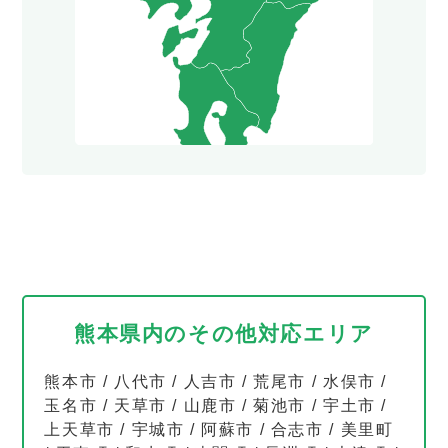
熊本県内のその他対応エリア
熊本市
/
八代市
/
人吉市
/
荒尾市
/
水俣市
/
玉名市
/
天草市
/
山鹿市
/
菊池市
/
宇土市
/
上天草市
/
宇城市
/
阿蘇市
/
合志市
/
美里町