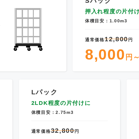
Sパック
押入れ程度の片付
体積目安：1.00m3
12,800
通常価格
円
8,000
円
Lパック
2LDK程度の片付けに
体積目安：2.75m3
32,800
通常価格
円