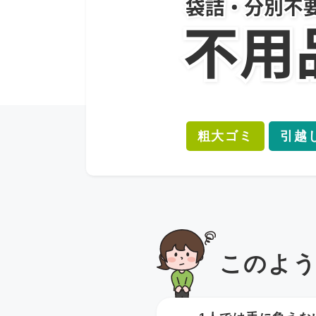
粗大ゴミ
引越
このよ