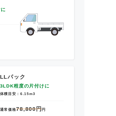
けに
～
LLパック
3LDK程度の片付けに
体積目安：6.15m3
78,800円
通常価格
円