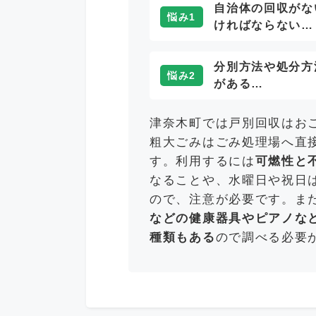
自治体の回収がな
悩み1
ければならない…
分別方法や処分方
悩み2
がある…
津奈木町では戸別回収はお
粗大ごみはごみ処理場へ直
す。利用するには
可燃性と
なることや、水曜日や祝日
ので、注意が必要です。ま
などの健康器具やピアノな
種類もある
ので調べる必要