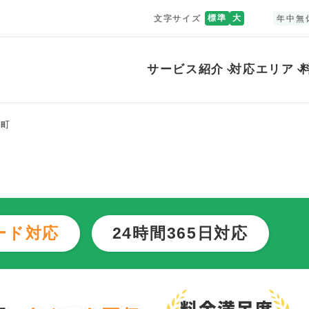
標準
大
文字サイズ
年中無
サービス紹介
対応エリア
木町
ード対応
24時間365日対応