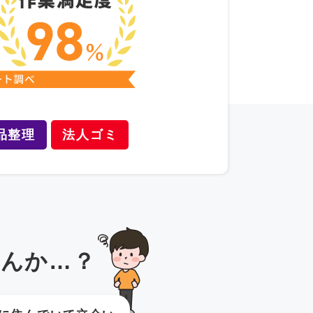
品整理
法人ゴミ
んか…？