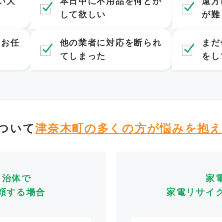
い大
本日中に不用品を何とか
遠方
して欲しい
が難
てお任
他の業者に対応を断られ
まだ
てしまった
をし
ついて
津奈木町の多くの方が
悩みを抱
自治体で
家
頼する場合
家電リサイ