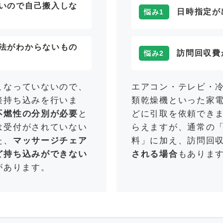
いので自己搬入しな
日時指定が
悩み1
法がわからないもの
訪問回収費
悩み2
こなっていないので、
エアコン・テレビ・
接持ち込みを行いま
類乾燥機といった家
不燃性の分別が必要
と
どに引取を依頼でき
は受付がされていない
らえますが、通常の
た、
マッサージチェア
料」に加え、訪問回
ど持ち込みができない
される場合
もありま
があります。