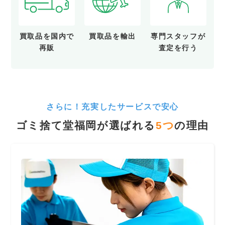
買取品を
国内で
買取品を
輸出
専門スタッフが
再販
査定を行う
さらに！充実したサービスで安心
ゴミ捨て堂福岡が選ばれる
5
つ
の理由