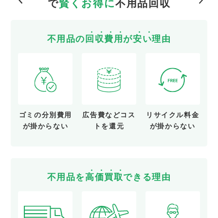
で
賢くお得に
不用品回収
不用品の
回
収
費
用
が
安
い
理由
ゴミの分別費用
広告費など
コス
リサイクル料金
が
掛からない
トを還元
が
掛からない
不用品を
高
価
買
取
できる理由