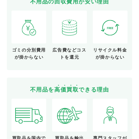
不用品の
回
収
費
用
が
安
い
理由
ゴミの分別費用
広告費など
コス
リサイクル料金
が
掛からない
トを還元
が
掛からない
不用品を
高
価
買
取
できる理由
買取品を
国内で
買取品を
輸出
専門スタッフが