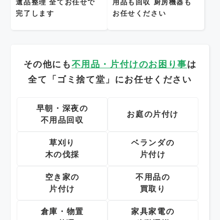
遺品整理
全てお任せで
用品も回収
厨房機器も
完了します
お任せください
その他にも
不用品・片付けのお困り事
は
全て「ゴミ捨て堂」にお任せください
早朝・深夜の
お庭の片付け
不用品回収
草刈り
ベランダの
木の伐採
片付け
空き家の
不用品の
片付け
買取り
倉庫・物置
家具家電の