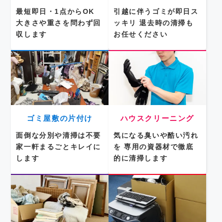
最短即日・1点からOK
引越に伴うゴミが即日ス
大きさや重さを問わず回
ッキリ
退去時の清掃も
収します
お任せください
ゴミ屋敷の片付け
ハウスクリーニング
面倒な分別や清掃は不要
気になる臭いや酷い汚れ
家一軒まるごとキレイに
を
専用の資器材で徹底
します
的に清掃します