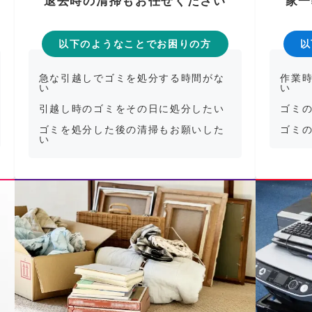
退去時の清掃もお任せください
家一
以下のようなことでお困りの方
以
急な引越しでゴミを処分する時間がな
作業
い
い
引越し時のゴミをその日に処分したい
ゴミ
ゴミを処分した後の清掃もお願いした
ゴミ
い