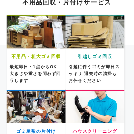
不用品回収・片付けサービス
不用品・粗大ゴミ回収
引越しゴミ回収
最短即日・1点からOK
引越に伴うゴミが即日ス
大きさや重さを問わず回
ッキリ
退去時の清掃も
収します
お任せください
ゴミ屋敷の片付け
ハウスクリーニング