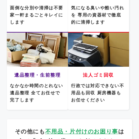
面倒な分別や清掃は不要
気になる臭いや酷い汚れ
家一軒まるごとキレイに
を
専用の資器材で徹底
します
的に清掃します
遺品整理・生前整理
法人ゴミ回収
なかなか時間のとれない
行政では対応できない不
遺品整理
全てお任せで
用品も回収
厨房機器も
完了します
お任せください
その他にも
不用品・片付けのお困り事
は