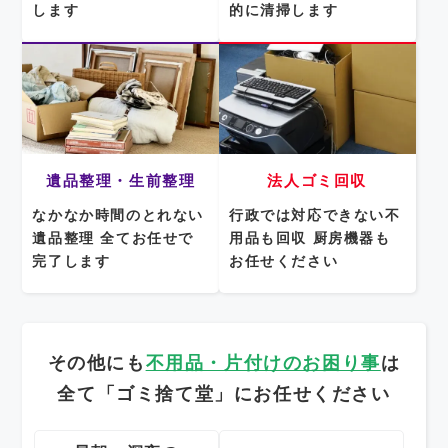
します
的に清掃します
遺品整理・生前整理
法人ゴミ回収
なかなか時間のとれない
行政では対応できない不
遺品整理
全てお任せで
用品も回収
厨房機器も
完了します
お任せください
その他にも
不用品・片付けのお困り事
は
全て「ゴミ捨て堂」にお任せください