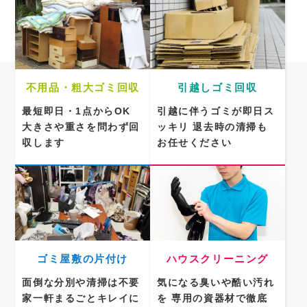
不用品・粗大ゴミ回収
引越しゴミ回収
最短即日・1点からOK
引越に伴うゴミが即日ス
大きさや重さを問わず回
ッキリ
退去時の清掃も
収します
お任せください
ゴミ屋敷の片付け
ハウスクリーニング
面倒な分別や清掃は不要
気になる臭いや酷い汚れ
家一軒まるごとキレイに
を
専用の資器材で徹底