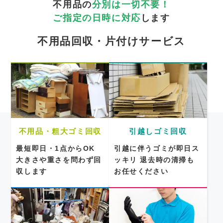
不用品の
分別は一切不要！
ご指定の日時に対応
します
不用品回収・片付けサービス
不用品・粗大ゴミ回収
引越しゴミ回収
最短即日・1点からOK
引越に伴うゴミが即日ス
大きさや重さを問わず回
ッキリ
退去時の清掃も
収します
お任せください