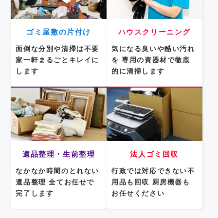
ゴミ屋敷の片付け
ハウスクリーニング
面倒な分別や清掃は不要
気になる臭いや酷い汚れ
家一軒まるごとキレイに
を
専用の資器材で徹底
します
的に清掃します
遺品整理・生前整理
法人ゴミ回収
なかなか時間のとれない
行政では対応できない不
遺品整理
全てお任せで
用品も回収
厨房機器も
完了します
お任せください