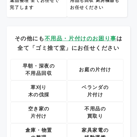
遺品整理
全てお任せで
用品も回収
厨房機器も
完了します
お任せください
その他にも
不用品・片付けのお困り事
は
全て「ゴミ捨て堂」にお任せください
早朝・深夜の
お庭の片付け
不用品回収
草刈り
ベランダの
木の伐採
片付け
空き家の
不用品の
片付け
買取り
倉庫・物置
家具家電の