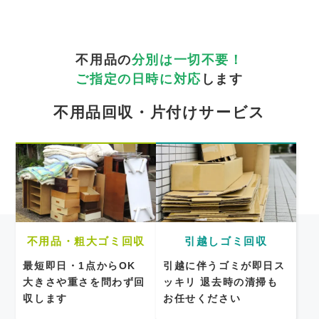
不用品の
分別は一切不要！
ご指定の日時に対応
します
不用品回収・片付けサービス
不用品・粗大ゴミ回収
引越しゴミ回収
最短即日・1点からOK
引越に伴うゴミが即日ス
大きさや重さを問わず回
ッキリ
退去時の清掃も
収します
お任せください