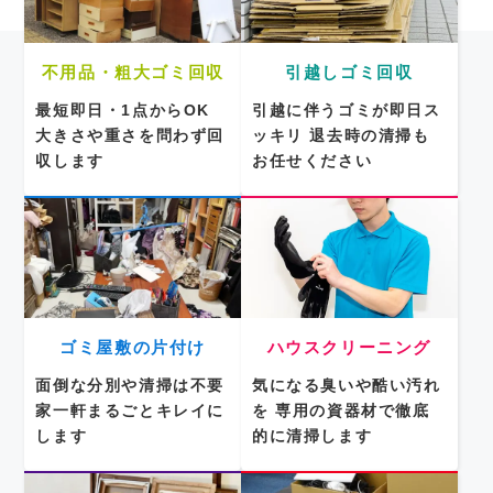
不用品・粗大ゴミ回収
引越しゴミ回収
最短即日・1点からOK
引越に伴うゴミが即日ス
大きさや重さを問わず回
ッキリ
退去時の清掃も
収します
お任せください
ゴミ屋敷の片付け
ハウスクリーニング
面倒な分別や清掃は不要
気になる臭いや酷い汚れ
家一軒まるごとキレイに
を
専用の資器材で徹底
します
的に清掃します