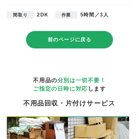
2DK
5時間／3人
間取り
作業
前のページに戻る
不用品の
分別は一切不要！
ご指定の日時に対応
します
不用品回収・片付けサービス