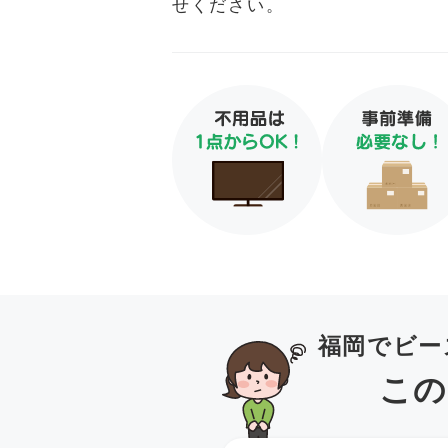
せください。
福岡でビー
この