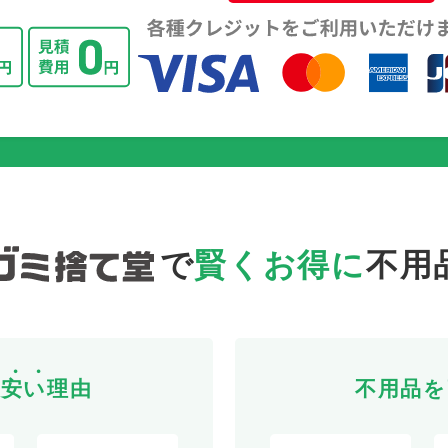
で
賢くお得に
不用
が
安
い
理由
不用品を