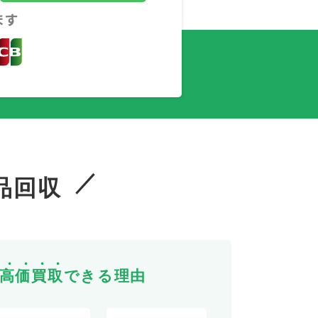
品回収
高
価
買
取
できる理由