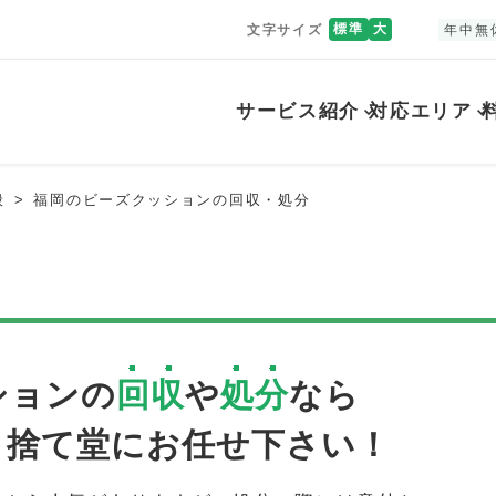
標準
大
文字サイズ
年中無
サービス紹介
対応エリア
般
福岡のビーズクッションの回収・処分
ションの
回収
や
処分
なら
ミ捨て堂にお任せ下さい！