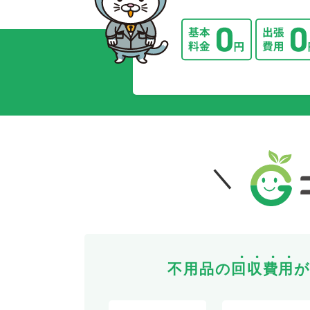
不用品の
回
収
費
用