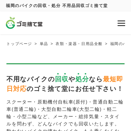
福岡のバイクの回収・処分 不用品回収ゴミ捨て堂
トップページ
単品
衣類・楽器・日用品全般
福岡のバ
不用なバイクの
回収
や
処分
なら
最短即
日対応
のゴミ捨て堂にお任せ下さい！
スクーター・原動機付自転車(原付)・普通自動二輪
車(普通二輪)・大型自動二輪車(大型二輪)・軽二
輪・小型二輪など、メーカー・総排気量・スタイ
ルを問わず、どんなバイクでも回収いたします。