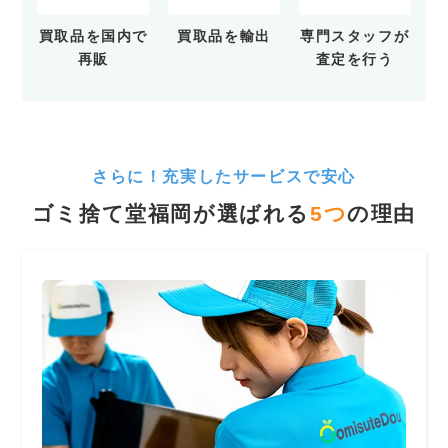
買取品を
国内で
買取品を
輸出
専門スタッフが
再販
査定を行う
さらに！充実したサービスで安心
ゴミ捨て堂福岡が選ばれる
5
つ
の理由