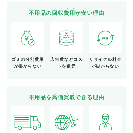
不用品の
回
収
費
用
が
安
い
理由
ゴミの分別費用
広告費など
コス
リサイクル料金
が
掛からない
トを還元
が
掛からない
不用品を
高
価
買
取
できる理由