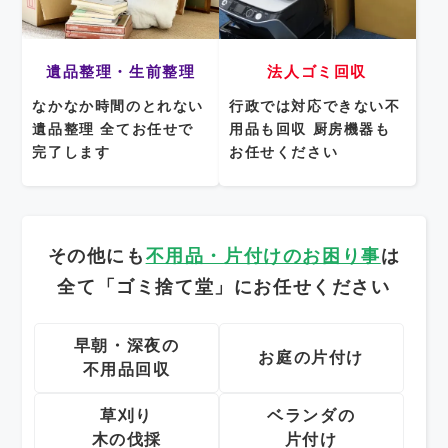
遺品整理・生前整理
法人ゴミ回収
なかなか時間のとれない
行政では対応できない不
遺品整理
全てお任せで
用品も回収
厨房機器も
完了します
お任せください
その他にも
不用品・片付けのお困り事
は
全て「ゴミ捨て堂」にお任せください
早朝・深夜の
お庭の片付け
不用品回収
草刈り
ベランダの
木の伐採
片付け