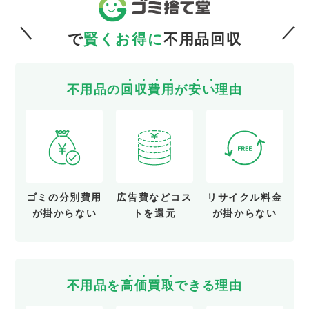
で
賢くお得に
不用品回収
不用品の
回
収
費
用
が
安
い
理由
ゴミの分別費用
広告費など
コス
リサイクル料金
が
掛からない
トを還元
が
掛からない
不用品を
高
価
買
取
できる理由