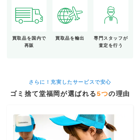
買取品を
国内で
買取品を
輸出
専門スタッフが
再販
査定を行う
さらに！充実したサービスで安心
ゴミ捨て堂福岡が選ばれる
5
つ
の理由