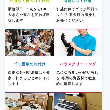
不用品・粗大ゴミ回収
引越しゴミ回収
最短即日・1点からOK
引越に伴うゴミが即日ス
大きさや重さを問わず回
ッキリ
退去時の清掃も
収します
お任せください
ゴミ屋敷の片付け
ハウスクリーニング
面倒な分別や清掃は不要
気になる臭いや酷い汚れ
家一軒まるごとキレイに
を
専用の資器材で徹底
します
的に清掃します