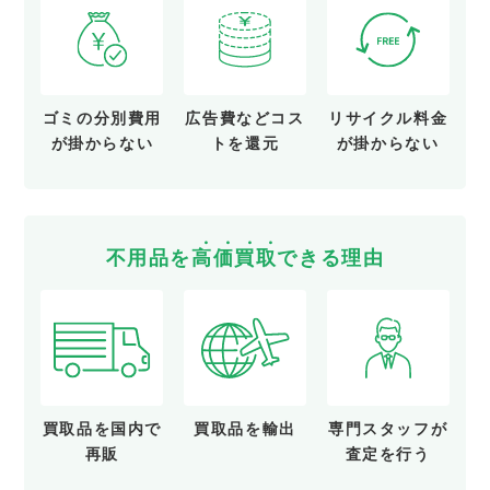
ゴミの分別費用
広告費など
コス
リサイクル料金
が
掛からない
トを還元
が
掛からない
不用品を
高
価
買
取
できる理由
買取品を
国内で
買取品を
輸出
専門スタッフが
再販
査定を行う