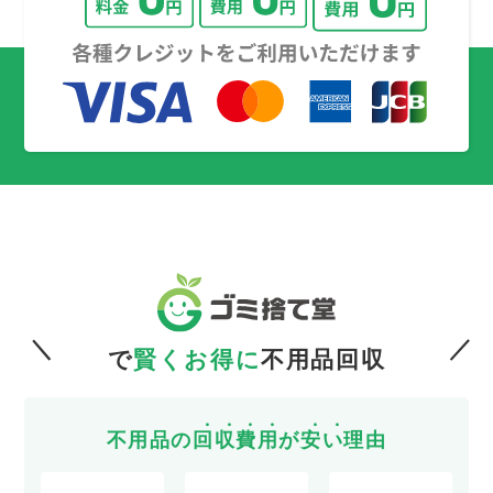
で
賢くお得に
不用品回収
不用品の
回
収
費
用
が
安
い
理由