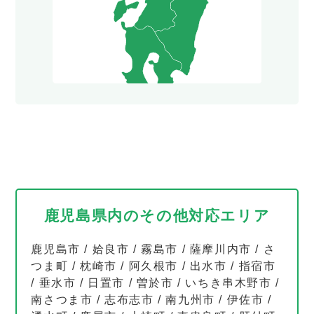
鹿児島県内のその他対応エリア
鹿児島市
/
姶良市
/
霧島市
/
薩摩川内市
/
さ
つま町
/
枕崎市
/
阿久根市
/
出水市
/
指宿市
/
垂水市
/
日置市
/
曽於市
/
いちき串木野市
/
南さつま市
/
志布志市
/
南九州市
/
伊佐市
/