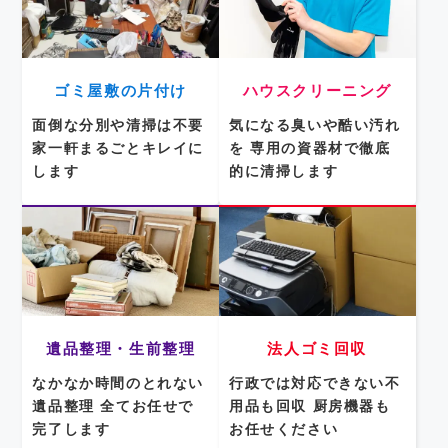
ゴミ屋敷の片付け
ハウスクリーニング
面倒な分別や清掃は不要
気になる臭いや酷い汚れ
家一軒まるごとキレイに
を
専用の資器材で徹底
します
的に清掃します
遺品整理・生前整理
法人ゴミ回収
なかなか時間のとれない
行政では対応できない不
遺品整理
全てお任せで
用品も回収
厨房機器も
完了します
お任せください