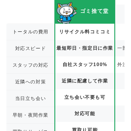
ゴミ捨て堂
トータルの費用
リサイクル料コミコミ
最短即日・指定日に作業
一部
対応スピード
自社スタッフ100%
外注
スタッフの対応
近隣に配慮して作業
近隣への対策
立ち会い不要も可
立
当日立ち会い
対応可能
早朝・夜間作業
買取り可能